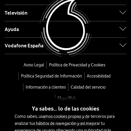
g05
Televisión
4G
Ayuda
con
NFC
Vodafone España
128GB
Aviso Legal
Política de Privacidad y Cookies
Verde
Política Seguridad de Información
Accesibilidad
desde
Información a clientes
Calidad del servicio
108
€
Mapa Web
o
Ya sabes... lo de las cookies
2
Como sabes, usamos cookies propias y de terceros para
© 2026 Vodafone España
€/mes
x
analizar tus hábitos de navegación y así mejorar tu
Avda. América 115, 28042 Madrid
36
experiencia de usuario ofreciendo una publicidad más