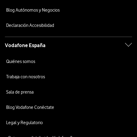
Blog Autónomos y Negocios
¡Novedad!
Declaración Accesibilidad
Entrega
tu
Vodafone España
antiguo
smartphone
Quiénes somos
y
ahorra
Trabaja con nosotros
con
Re-
Sala de prensa
estrena
Blog Vodafone Conéctate
¿Cómo
funciona
Legal y Regulatorio
Re-