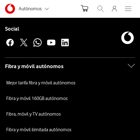
Menu nave
Ir a la pagina principal de vodafone.es
Menu navegación Segmento
Autónomos
Abrir buscador. Abr
Abre e
Pie de página de Vodafone
Inicio
Pymes
Enlaces a las redes sociales de Vodafone
Social
Dispositivos
Móviles
Grandes empresas
y AA.PP.
Motorola
Motorola
Particulares
moto
Fibra y móvil autónomos
g56
5G
Mejor tarifa fibra y móvil autónomos
512GB
Negro
Fibra y móvil 160GB autónomos
Motorola
Fibra, móvil y TV autónomos
moto
Fibra y móvil ilimitada autónomos
g56