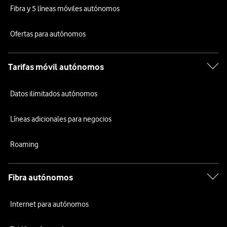
5G
Fibra y 5 líneas móviles autónomos
512GB
Ofertas para autónomos
Negro
Tarifas móvil autónomos
desde
252
Datos ilimitados autónomos
€
o
Líneas adicionales para negocios
5
€/mes
x
Roaming
36
meses
Fibra autónomos
+
Tarifa
Internet para autónomos
Móvil