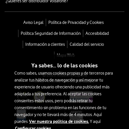
estrena?
¿Quieres ser distribuidor Vodafone?
Escribe
el
Aviso Legal
Política de Privacidad y Cookies
modelo
y
Política Seguridad de Información
Accesibilidad
capacidad
Información a clientes
Calidad del servicio
del
smartphone
Mapa Web
que
Ya sabes... lo de las cookies
quieres
Como sabes, usamos cookies propias y de terceros para
© 2026 Vodafone España
entregar
analizar tus hábitos de navegación y así mejorar tu
Avda. América 115, 28042 Madrid
experiencia de usuario ofreciendo una publicidad más
adaptada a tus preferencia. Al aceptar las cookies
Buscar
consientes estos usos, pero podrás retirar tu
Buscar
Contenido
consentimiento sin problema en las funciones de tu
¿Cómo
navegador y no te llevará más de 4 minutos. Aquí
Ver nuestra política de cookies.
puedes
Y aquí
funciona
Configurar cookies