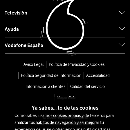
5G
Televisión
128GB
Gris
Ayuda
desde
Vodafone España
144
€
Aviso Legal
Política de Privacidad y Cookies
o
3
Política Seguridad de Información
Accesibilidad
€/mes
x
Información a clientes
Calidad del servicio
36
meses
Mapa Web
+
Ya sabes... lo de las cookies
Tarifa
Como sabes, usamos cookies propias y de terceros para
© 2026 Vodafone España
Móvil
analizar tus hábitos de navegación y así mejorar tu
Avda. América 115, 28042 Madrid
experiencia de usuario ofreciendo una publicidad más