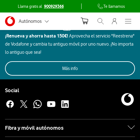
Llama gratis al
900929366
Te llamamos
Menu nave
Ir a la pagina principal de vodafone.es
Menu navegación Segmento
Autónomos
Inicio
Abrir buscador. Abr
Abre e
Dispositivos
¡Renueva y ahorra hasta 150€!
Aprovecha el servicio "Reestrena"
Pymes
Móviles
de Vodafone y cambia tu antiguo móvil por uno nuevo. ¡No importa
Crosscall
Grandes empresas
lo antiguo que sea!
y AA.PP.
Imagen
Aires
SmartTec
Todos
Rebajas
Móviles
Beauty
y
Gaming
Más info
Acondicionados
y ocio
Particulares
sonido
Pie de página de Vodafone
Móviles
Enlaces a las redes sociales de Vodafone
Social
Crosscall
Apple
Fibra y móvil autónomos