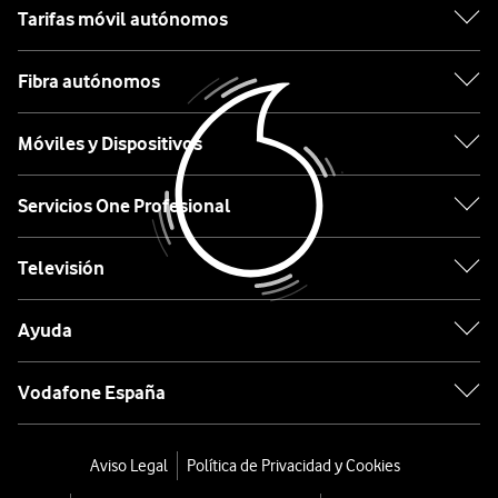
Samsung
Tarifas móvil autónomos
Xiaomi
Fibra autónomos
OPPO
Móviles y Dispositivos
Motorola
Servicios One Profesional
Etiqueta
Televisión
Lo
Ayuda
último
en
Vodafone España
tecnología
desde
0€
Aviso Legal
Política de Privacidad y Cookies