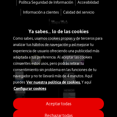
Política Seguridad de Información
Accesibilidad
Móviles
con
Información a clientes
Calidad del servicio
IA
Mapa Web
Almacenamiento
Ya sabes... lo de las cookies
Como sabes, usamos cookies propias y de terceros para
© 2026 Vodafone España
analizar tus hábitos de navegación y así mejorar tu
Avda. América 115, 28042 Madrid
Bajo:
experiencia de usuario ofreciendo una publicidad más
32GB
adaptada a tus preferencia. Al aceptar las cookies
o
consientes estos usos, pero podrás retirar tu
menos
consentimiento sin problema en las funciones de tu
navegador y no te llevará más de 4 minutos. Aquí
Ver nuestra política de cookies.
Medio:
puedes
Y aquí
Configurar cookies
64GB
a
128GB
Aceptar todas
Rechazar todas
Alto: