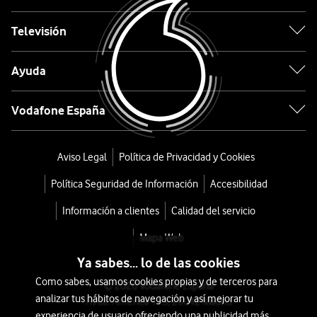
M6
5G
Televisión
SA
Ayuda
128GB
Vodafone España
Negro
desde
Aviso Legal
Política de Privacidad y Cookies
432
Política Seguridad de Información
Accesibilidad
€
o
Información a clientes
Calidad del servicio
9
Mapa Web
€/mes
x
Ya sabes... lo de las cookies
36
Como sabes, usamos cookies propias y de terceros para
meses
© 2026 Vodafone España
analizar tus hábitos de navegación y así mejorar tu
Avda. América 115, 28042 Madrid
+
experiencia de usuario ofreciendo una publicidad más