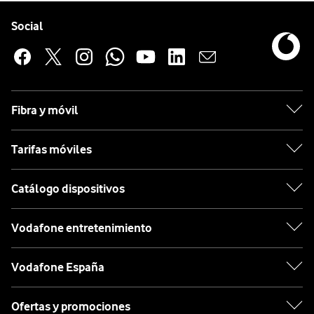
Pie de página de Vodafone
Enlaces a las redes sociales de Vodafone
Social
Fibra y móvil
Tarifas móviles
Catálogo dispositivos
Vodafone entretenimiento
Vodafone España
Ofertas y promociones