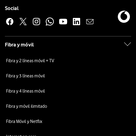
Pie de página de Vodafone
Enlaces a las redes sociales de Vodafone
Social
Fibra y móvil
Fibra y 2 líneas móvil + TV
Fibra y 3 líneas móvil
Fibra y 4 líneas móvil
Fibra y móvil ilimitado
Fibra Móvil y Netflix