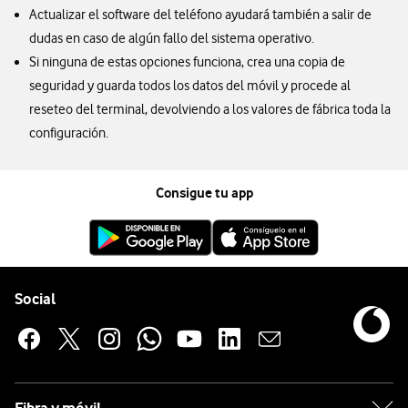
Actualizar el software del teléfono ayudará también a salir de
dudas en caso de algún fallo del sistema operativo.
Si ninguna de estas opciones funciona, crea una copia de
seguridad y guarda todos los datos del móvil y procede al
reseteo del terminal, devolviendo a los valores de fábrica toda la
configuración.
Consigue tu app
Pie de página de Vodafone
Enlaces a las redes sociales de Vodafone
Social
Fibra y móvil