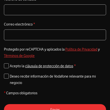
a
s
e
Correo electrónico
*
e
Protegido por reCAPTCHA y aplicados la
Política de Privacidad
y
Términos de Google
Acepto la
cláusula de protección de datos
*
Deseo recibir información de Vodafone relevante para mi
negocio
*
Campos obligatorios
Enviar