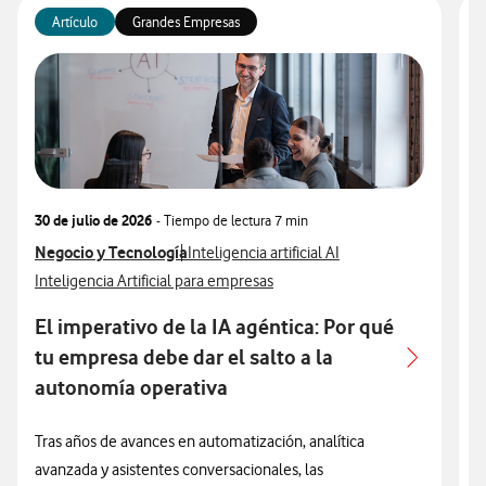
Artículo
Grandes Empresas
30 de julio de 2026
- Tiempo de lectura
7 min
3
Ver más articulos relacionados con
Negocio y Tecnología
Ver más artículos con
V
N
Inteligencia artificial AI
Ver más artículos con
V
Inteligencia Artificial para empresas
I
El imperativo de la IA agéntica: Por qué
A
tu empresa debe dar el salto a la
autonomía operativa
L
e
Tras años de avances en automatización, analítica
u
avanzada y asistentes conversacionales, las