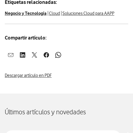
Etiquetas relacionadas:
Negocio y Tecnología
Cloud
Soluciones Cloud para AAPP
Compartir artículo:
Abrir ventana para compartir en mail
Abrir ventana para compartir en linkedin
Abrir ventana para compartir en twitter
Abrir ventana para compartir en facebook
Abrir ventana para compartir en whatsap
Descargar artículo en PDF
Últimos artículos y novedades