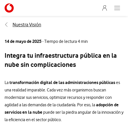
Menu nave
Ir a la pagina principal de vodafone.es
Abre e
Menu navegación Segmento
Nuestra Visión
14 de mayo de 2025
- Tiempo de lectura 4 min
Integra tu infraestructura pública en la
nube sin complicaciones
transformación digital de las administraciones públicas
La
es
una realidad imparable. Cada vez más organismos buscan
modernizar sus servicios, optimizar recursos y responder con
adopción de
agilidad a las demandas de la ciudadanía. Por eso, la
servicios en la nube
puede ser la piedra angular de la innovación y
la eficiencia en el sector público.