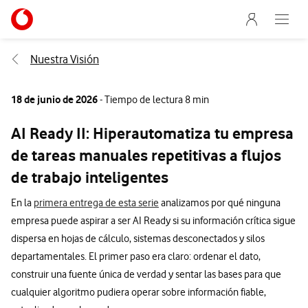
Menu nave
Ir a la pagina principal de vodafone.es
Abre e
Menu navegación Segmento
Nuestra Visión
18 de junio de 2026
- Tiempo de lectura 8 min
AI Ready II: Hiperautomatiza tu empresa
de tareas manuales repetitivas a flujos
de trabajo inteligentes
En la
primera entrega de esta serie
analizamos por qué ninguna
empresa puede aspirar a ser AI Ready si su información crítica sigue
dispersa en hojas de cálculo, sistemas desconectados y silos
departamentales. El primer paso era claro: ordenar el dato,
construir una fuente única de verdad y sentar las bases para que
cualquier algoritmo pudiera operar sobre información fiable,