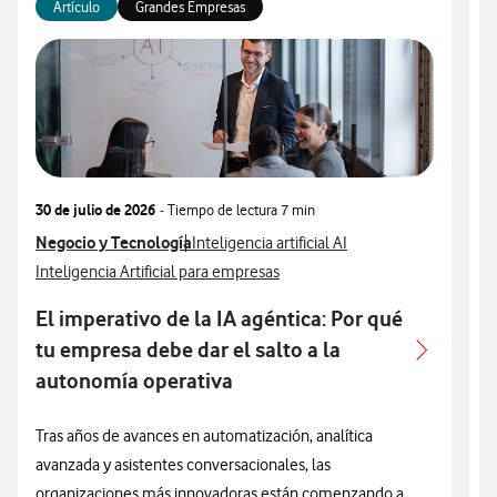
Artículo
Grandes Empresas
30 de julio de 2026
- Tiempo de lectura
7 min
3
Ver más articulos relacionados con
Negocio y Tecnología
Ver más artículos con
V
N
Inteligencia artificial AI
Ver más artículos con
V
Inteligencia Artificial para empresas
I
El imperativo de la IA agéntica: Por qué
A
tu empresa debe dar el salto a la
autonomía operativa
L
e
Tras años de avances en automatización, analítica
u
avanzada y asistentes conversacionales, las
e
organizaciones más innovadoras están comenzando a