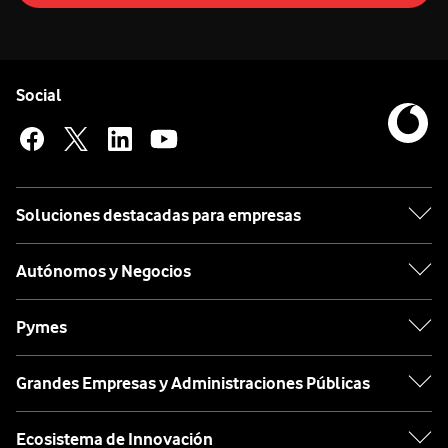
Pie de página de Vodafone
Enlaces a las redes sociales de Vodafone
Social
Soluciones destacadas para empresas
Autónomos y Negocios
Pymes
Grandes Empresas y Administraciones Públicas
Ecosistema de Innovación