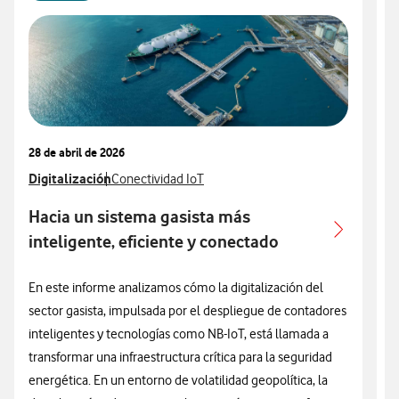
28 de abril de 2026
0
Ver más articulos relacionados con
Digitalización
Ver más artículos con
V
D
Conectividad IoT
Hacia un sistema gasista más
inteligente, eficiente y conectado
¿
p
En este informe analizamos cómo la digitalización del
l
sector gasista, impulsada por el despliegue de contadores
i
inteligentes y tecnologías como NB-IoT, está llamada a
(
transformar una infraestructura crítica para la seguridad
r
energética. En un entorno de volatilidad geopolítica, la