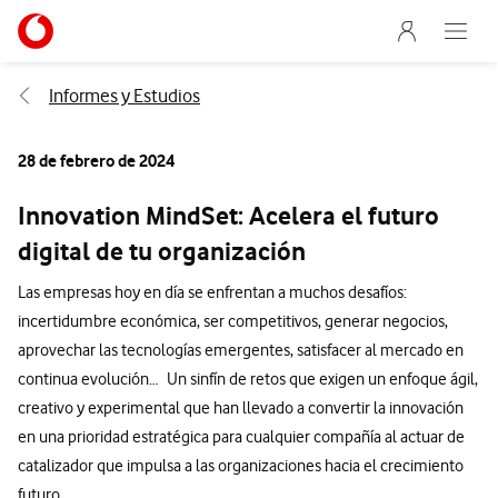
Menu nave
Ir a la pagina principal de vodafone.es
Abre e
Menu navegación Segmento
Informes y Estudios
28 de febrero de 2024
Innovation MindSet: Acelera el futuro
digital de tu organización
Las empresas hoy en día se enfrentan a muchos desafíos:
incertidumbre económica, ser competitivos, generar negocios,
aprovechar las tecnologías emergentes, satisfacer al mercado en
continua evolución… Un sinfín de retos que exigen un enfoque ágil,
creativo y experimental que han llevado a convertir la innovación
en una prioridad estratégica para cualquier compañía al actuar de
catalizador que impulsa a las organizaciones hacia el crecimiento
futuro.