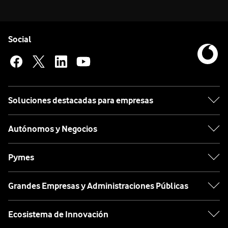
Pie de página de Vodafone
Enlaces a las redes sociales de Vodafone
Social
Soluciones destacadas para empresas
Autónomos y Negocios
Pymes
Grandes Empresas y Administraciones Públicas
Ecosistema de Innovación