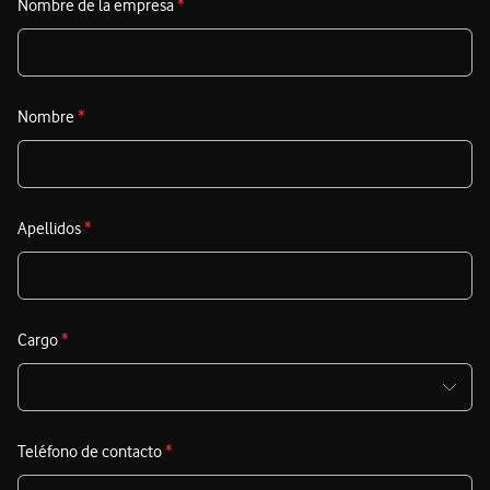
Nombre de la empresa
*
preparado para integrar nuevos vectores como el
biometano o el hidrógeno renovable.
Nombre
*
Apellidos
*
Cargo
*
Teléfono de contacto
*