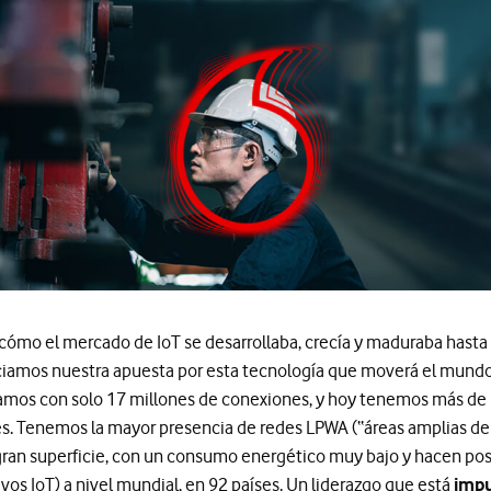
cómo el mercado de IoT se desarrollaba, crecía y maduraba hasta 
iciamos nuestra apuesta por esta tecnología que moverá el mundo
mos con solo 17 millones de conexiones, y hoy tenemos más de 
s. Tenemos la mayor presencia de redes LPWA (“áreas amplias de 
ran superficie, con un consumo energético muy bajo y hacen posi
vos IoT) a nivel mundial, en 92 países. Un liderazgo que está
impu