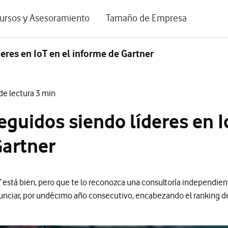
positivos de escritorio
ursos y Asesoramiento
Tamaño de Empresa
istema de Innovación
Ir a Autónomos y Negocios
eres en IoT en el informe de Gartner
 Nuestra Visión
Ir a Pequeñas y Medianas Empresa
rmes y Estudios
Ir a Grandes Empresas y AA.PP.
de lectura 3 min
riencia de clientes
guidos siendo líderes en I
tos y webinars
Gartner
T
está bien, pero que te lo reconozca una consultoría independient
unciar, por undécimo año consecutivo, encabezando el ranking de