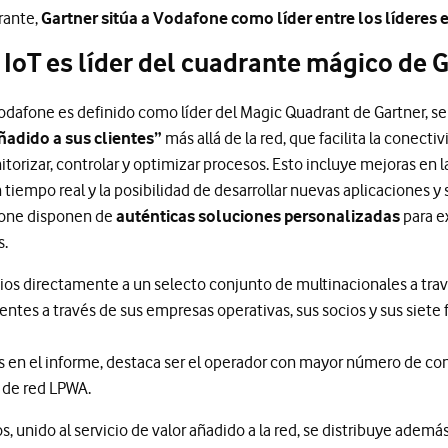
rante,
Gartner sitúa a Vodafone como líder entre los líderes 
IoT es líder del cuadrante mágico de 
Vodafone es definido como líder del Magic Quadrant de Gartner, s
adido a sus clientes”
más allá de la red, que facilita la conectiv
torizar, controlar y optimizar procesos. Esto incluye mejoras en l
tiempo real y la posibilidad de desarrollar nuevas aplicaciones y 
afone disponen de
auténticas soluciones personalizadas
para ex
s.
cios directamente a un selecto conjunto de multinacionales a tra
ientes a través de sus empresas operativas, sus socios y sus siete f
as en el informe, destaca ser el operador con mayor número de c
 de red LPWA.
s, unido al servicio de valor añadido a la red, se distribuye ademá