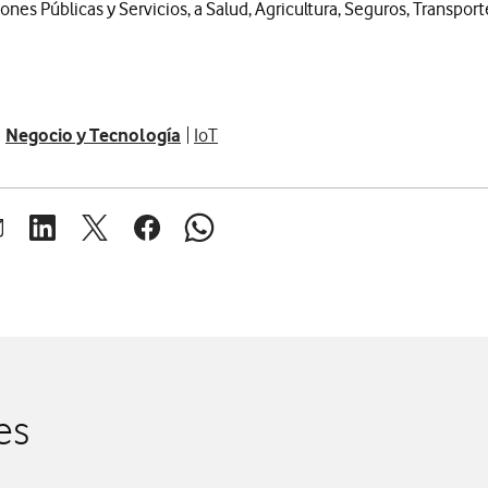
ones Públicas y Servicios, a Salud, Agricultura, Seguros, Transpo
Negocio y Tecnología
IoT
brir ventana para compartir en mail
Abrir ventana para compartir en linkedin
Abrir ventana para compartir en twitter
Abrir ventana para compartir en facebook
Abrir ventana para compartir en whats
es