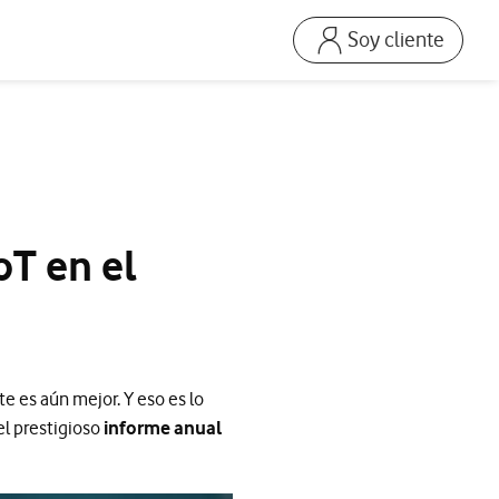
Soy cliente
Ir a la pagina acceso
Mi Vodafone Business
Mis Facturas
s
Solucionar averías
Dispositivos
oT en el
Repara tu móvil
Mis productos
Consumo
e es aún mejor. Y eso es lo
l prestigioso
informe anual