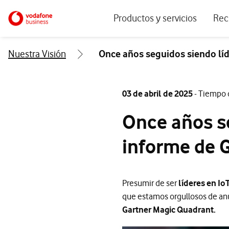
Menu navegación principal. Para dis
Ir a la pagina principal de vodafone.es
Productos y servicios
Rec
Ver todos los servicios
Ecos
Nuestra Visión
Once años seguidos siendo líd
Conectividad
Blog
Ciberseguridad
Info
03 de abril de 2025
- Tiempo 
Soluciones IoT
Expe
Once años se
IA para empresas
Even
informe de 
Workplace
Soluciones de negocio
Presumir de ser
líderes en Io
Servicios Cloud
que estamos orgullosos de an
Gartner Magic Quadrant.