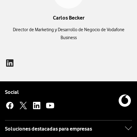
Carlos Becker
Director de Marketing y Desarrollo de Negocio de Vodafone
Business
Pie de página de Vodafone
Enlaces a las redes sociales de Vodafone
Social
Soluciones destacadas para empresas