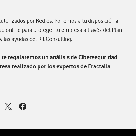
utorizados por Red.es. Ponemos a tu disposición a
ad online para proteger tu empresa a través del Plan
y las ayudas del Kit Consulting.
, te regalaremos un análisis de Ciberseguridad
esa realizado por los expertos de Fractalia.
ana para compartir en mail
ir ventana para compartir en linkedin
Abrir ventana para compartir en twitter
Abrir ventana para compartir en facebook