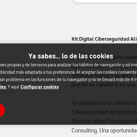
Kit Digital Ciberseguridad Al
Ya sabes... lo de las cookies
En Vodafone Business pasamo
s propias y de terceros para analizar tus hábitos de navegación y así me
ha convertido en un gran se
blicidad más adaptada a tus preferencia. Al aceptar las cookies consiente
medios a nuestro alcance. 
 sin problema en las funciones de tu navegador y no te llevará más de 4
que no se convierta en una
ies.
Configurar cookies
Y aquí
Te invitamos a un evento e
Ciberseguridad de Vodafone
Director sobre Cibersegurid
Consulting. Una oportunidad