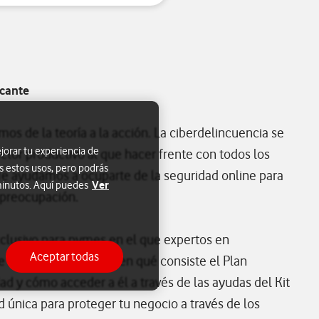
icante
s de la teoría a la acción. La ciberdelincuencia se
jorar tu experiencia de
ctor productivo al que hacer frente con todos los
s estos usos, pero podrás
Te ayudamos a ocuparte de la seguridad online para
Ver
 minutos. Aquí puedes
 preocupación.
xclusivo para pymes en el que expertos en
Aceptar todas
 Business explicaran en qué consiste el Plan
ad y cómo acceder a él a través de las ayudas del Kit
 única para proteger tu negocio a través de los