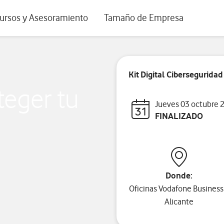
positivos de escritorio
ursos y Asesoramiento
Tamaño de Empresa
istema de Innovación
Ir a Autónomos y Negocios
 Nuestra Visión
Ir a Pequeñas y Medianas Empresa
Kit Digital Ciberseguridad
rmes y Estudios
Ir a Grandes Empresas y AA.PP.
teger tu
riencia de clientes
Jueves 03 octubre 
FINALIZADO
tos y webinars
Donde:
Oficinas Vodafone Busine
Alicante