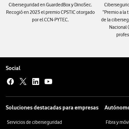
Ciberseguridad en GuardedBox y DinoSec.
Ciberseguri
Recogió en 2023 el premio CPSTIC otorgado
“Premio a la 
por el CCN-PYTEC.
de la ciberseg
Nacional 
profes
Pie de página de Vodafone
Enlaces a las redes sociales de Vodafone
Social
Soluciones destacadas para empresas
Autónomo
Servicios de ciberseguridad
Fibra y móv