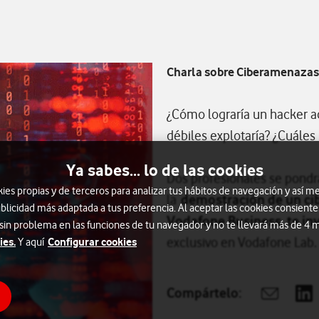
Charla sobre Ciberamenazas
¿Cómo lograría un hacker 
débiles explotaría? ¿Cuále
Ya sabes... lo de las cookies
Dos profesionales se pondrá
s propias y de terceros para analizar tus hábitos de navegación y así me
la
demostración de un cib
blicidad más adaptada a tus preferencia. Al aceptar las cookies consiente
Vodafone Business, te inv
 sin problema en las funciones de tu navegador y no te llevará más de 4
exclusivo en Vodafone Lab.
ies.
Configurar cookies
Y aquí
Compártelo:
Abrir vent
Abr