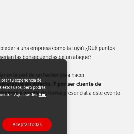
acceder a una empresa como la tuya? ¿Qué puntos
s serían las consecuencias de un ataque?
n en la piel de un hacker para hacer
jorar tu experiencia de
erataque en directo. Y por ser cliente de
s estos usos, pero podrás
itamos a asistir
de forma presencial a este evento
Ver
 minutos. Aquí puedes
Aceptar todas
ana para compartir en mail
ir ventana para compartir en linkedin
Abrir ventana para compartir en twitter
Abrir ventana para compartir en facebook