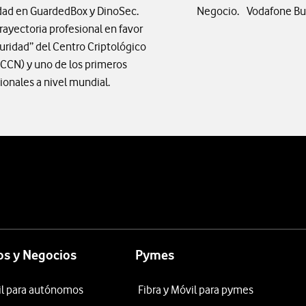
dad en GuardedBox y DinoSec.
Negocio. Vodafone Bu
trayectoria profesional en favor
uridad” del Centro Criptológico
(CCN) y uno de los primeros
ionales a nivel mundial.
s y Negocios
Pymes
il para autónomos
Fibra y Móvil para pymes