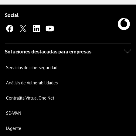
Pie de página de Vodafone
Enlaces a las redes sociales de Vodafone
Social
Soluciones destacadas para empresas
Servicios de ciberseguridad
Análisis de Vulnerabilidades
Centralita Virtual One Net
SD-WAN
IAgente