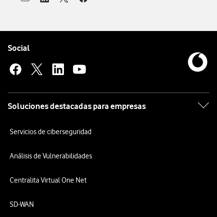
Abrir ventana para compartir en mail
Abrir ventana para compartir en linkedin
Abrir ventana para compartir en twitter
Abrir ventana para compartir en facebook
Pie de página de Vodafone
Enlaces a las redes sociales de Vodafone
Social
Soluciones destacadas para empresas
Servicios de ciberseguridad
Análisis de Vulnerabilidades
Centralita Virtual One Net
SD-WAN