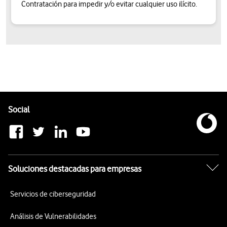
Contratación para impedir y/o evitar cualquier uso ilícito.
Pie de página de Vodafone
Enlaces a las redes sociales de Vodafone
Social
Soluciones destacadas para empresas
Servicios de ciberseguridad
Análisis de Vulnerabilidades