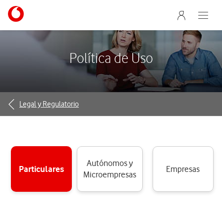
Menu nave
Ir a la pagina principal de vodafone.es
Abre e
Menu navegación Segmento
Política de Uso
Legal y Regulatorio
Autónomos y
Particulares
Empresas
Microempresas