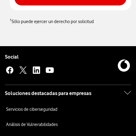
1
Sólo puede ejercer un derecho por solicitud
Pie de página de Vodafone
Enlaces a las redes sociales de Vodafone
Social
Soluciones destacadas para empresas
Servicios de ciberseguridad
Análisis de Vulnerabilidades