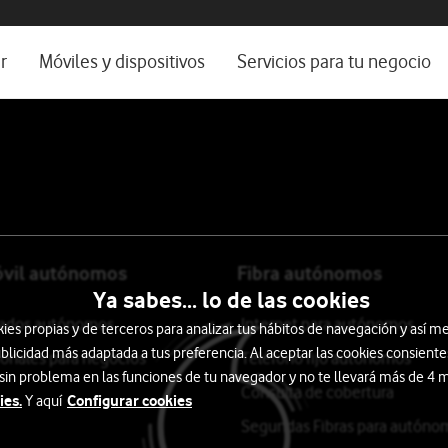
os, ayuda e idioma
rio
r
Móviles y dispositivos
Servicios para tu negocio
Catálogo de móviles
Servicios profesionales
Ordenadores
Por ser cliente
Ver todos
Blog Autónomos y Negocios
óvil autónomos
Fibra autónomos
Ya sabes... lo de las cookies
itados autónomos
Internet para autónomos
s propias y de terceros para analizar tus hábitos de navegación y así me
blicidad más adaptada a tus preferencia. Al aceptar las cookies consiente
ionales para negocios
Teléfono fijo autónomos
 sin problema en las funciones de tu navegador y no te llevará más de 4
Consulta de cobertura
ies.
Configurar cookies
Y aquí
Segundas Fibras para autóno