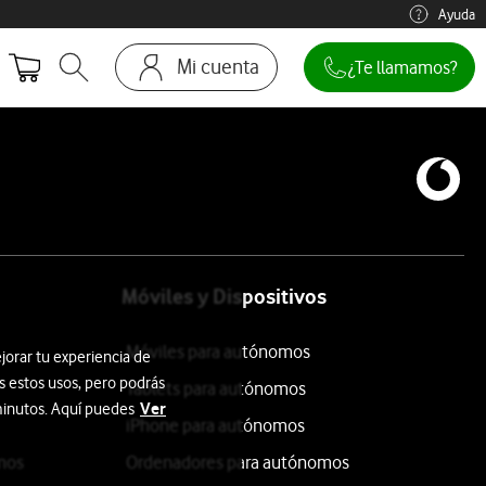
Ayuda
Mi cuenta
¿Te llamamos?
Abrir buscador. Abre en ventana modal
Ir a la pagina acceso clientes
Móviles y Dispositivos
Móviles para autónomos
jorar tu experiencia de
s estos usos, pero podrás
Tablets para autónomos
Ver
 minutos. Aquí puedes
iPhone para autónomos
mos
Ordenadores para autónomos