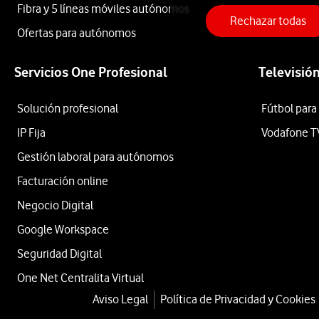
iPhone
Fibra y 5 líneas móviles autónomos
Rechazar todas
Ofertas para autónomos
17e
Servicios One Profesional
Televisió
256GB
Solución profesional
Fútbol para
IP Fija
Vodafone T
Blanco
Gestión laboral para autónomos
Facturación online
Negocio Digital
desde
684
Google Workspace
€
709€
Seguridad Digital
o
One Net Centralita Virtual
15
€/mes
x
Aviso Legal
Política de Privacidad y Cookies
36