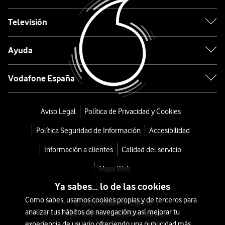
Negro
Televisión
desde
Ayuda
684
€
709€
Vodafone España
o
15
€/mes
x
Aviso Legal
Política de Privacidad y Cookies
36
Política Seguridad de Información
Accesibilidad
meses
+
Información a clientes
Calidad del servicio
Tarifa
Mapa Web
Móvil
Ya sabes... lo de las cookies
Como sabes, usamos cookies propias y de terceros para
© 2026 Vodafone España
analizar tus hábitos de navegación y así mejorar tu
Avda. América 115, 28042 Madrid
experiencia de usuario ofreciendo una publicidad más