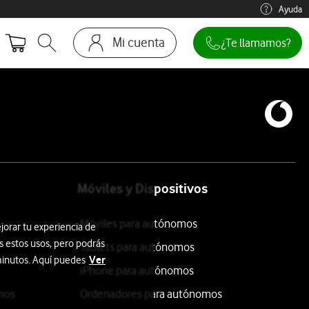
Ayuda
Mi cuenta
¿Te llamamos?
Abrir buscador. Abre en ventana modal
Ir a la pagina acceso clientes
Móviles y Dispositivos
Móviles para autónomos
jorar tu experiencia de
s estos usos, pero podrás
Tablets para autónomos
Ver
 minutos. Aquí puedes
iPhone para autónomos
mos
Ordenadores para autónomos