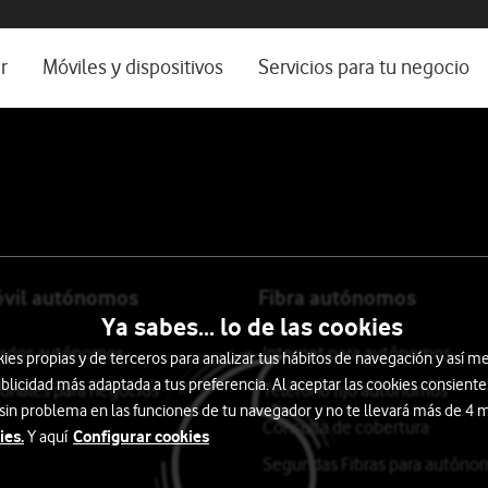
os, ayuda e idioma
rio
r
Móviles y dispositivos
Servicios para tu negocio
Catálogo de móviles
Servicios profesionales
Ordenadores
Por ser cliente
Ver todos
Blog Autónomos y Negocios
óvil autónomos
Fibra autónomos
Ya sabes... lo de las cookies
itados autónomos
Internet para autónomos
s propias y de terceros para analizar tus hábitos de navegación y así me
blicidad más adaptada a tus preferencia. Al aceptar las cookies consiente
ionales para negocios
Teléfono fijo autónomos
 sin problema en las funciones de tu navegador y no te llevará más de 4
Consulta de cobertura
ies.
Configurar cookies
Y aquí
Segundas Fibras para autóno