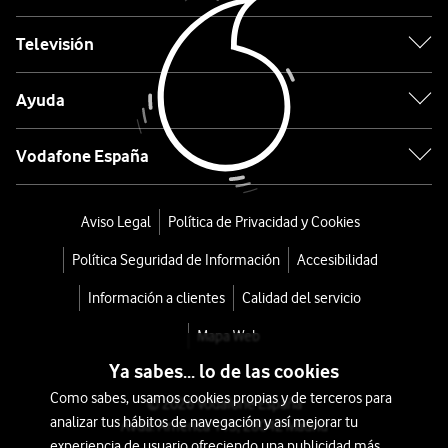
17
Pro
Televisión
256GB
Ayuda
Naranja
Vodafone España
cosmico
desde
Aviso Legal
Política de Privacidad y Cookies
1.224
Política Seguridad de Información
Accesibilidad
€
1.319€
o
Información a clientes
Calidad del servicio
31
Mapa Web
€/mes
x
Ya sabes... lo de las cookies
36
Como sabes, usamos cookies propias y de terceros para
meses
© 2026 Vodafone España
analizar tus hábitos de navegación y así mejorar tu
Avda. América 115, 28042 Madrid
+
experiencia de usuario ofreciendo una publicidad más