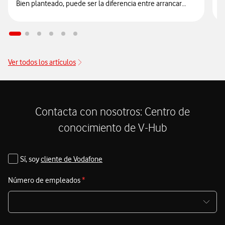
Bien planteado, puede ser la diferencia entre arrancar
justo de liquidez… o empezar con una base más sólida.
E
d
e
Ver todos los artículos
Contacta con nosotros: Centro de
conocimiento de V-Hub
Sí, soy
cliente de Vodafone
Número de empleados
*