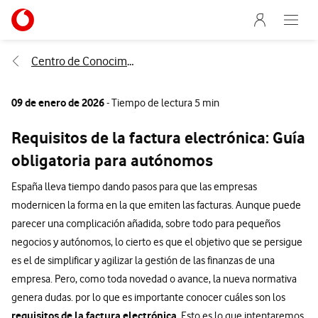
Menu nave
Ir a la pagina principal de vodafone.es
Abre e
Menu navegación Segmento
Centro de Conocimiento
09 de enero de 2026
- Tiempo de lectura 5 min
Requisitos de la factura electrónica: Guía
obligatoria para autónomos
España lleva tiempo dando pasos para que las empresas
modernicen la forma en la que emiten las facturas. Aunque puede
parecer una complicación añadida, sobre todo para pequeños
negocios y autónomos, lo cierto es que el objetivo que se persigue
es el de simplificar y agilizar la gestión de las finanzas de una
empresa. Pero, como toda novedad o avance, la nueva normativa
genera dudas. por lo que es importante conocer cuáles son los
requisitos de la factura electrónica.
Esto es lo que intentaremos