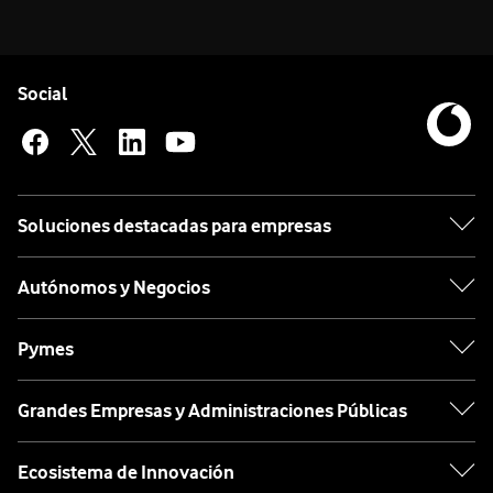
Pie de página de Vodafone
Enlaces a las redes sociales de Vodafone
Social
Soluciones destacadas para empresas
Autónomos y Negocios
Pymes
Grandes Empresas y Administraciones Públicas
Ecosistema de Innovación