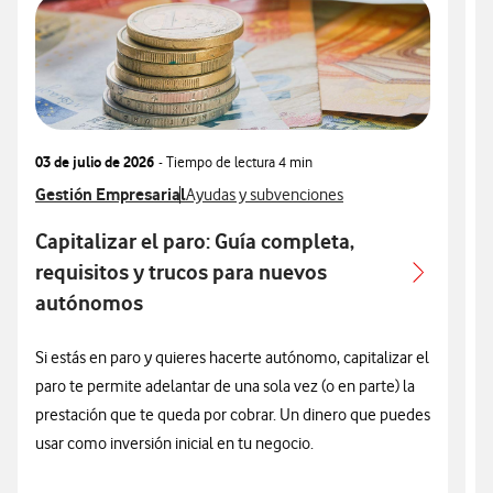
03 de julio de 2026
- Tiempo de lectura
4 min
1
Ver más articulos relacionados con
Gestión Empresarial
Ver más artículos con
V
G
Ayudas y subvenciones
Capitalizar el paro: Guía completa,
G
requisitos y trucos para nuevos
autónomos
Si estás en paro y quieres hacerte autónomo, capitalizar el
L
paro te permite adelantar de una sola vez (o en parte) la
a
prestación que te queda por cobrar. Un dinero que puedes
e
usar como inversión inicial en tu negocio.
p
H