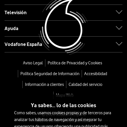
Gris
Televisión
desde
Ayuda
396
€
450€
Vodafone España
o
8
€/mes
x
Aviso Legal
Política de Privacidad y Cookies
36
Política Seguridad de Información
Accesibilidad
meses
+
Información a clientes
Calidad del servicio
Tarifa
Mapa Web
Móvil
Ya sabes... lo de las cookies
Como sabes, usamos cookies propias y de terceros para
© 2026 Vodafone España
analizar tus hábitos de navegación y así mejorar tu
Avda. América 115, 28042 Madrid
experiencia de usuario ofreciendo una publicidad más