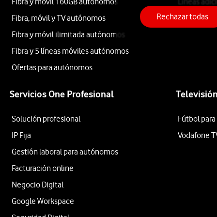
Fibra y móvil 160GB autónomos
Líneas adic
Rechazar todas
Fibra, móvil y TV autónomos
Roaming
Samsung
Fibra y móvil ilimitada autónomos
Fibra y 5 líneas móviles autónomos
Xiaomi
Ofertas para autónomos
OPPO
Servicios One Profesional
Televisió
HONOR
Solución profesional
Fútbol para
TCL
IP Fija
Vodafone T
Gestión laboral para autónomos
Ordenar
por:
Facturación online
Negocio Digital
Descuento
Google Workspace
especial