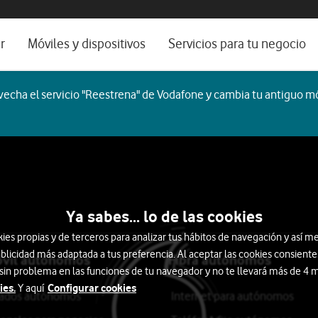
os, ayuda e idioma
rio
r
Móviles y dispositivos
Servicios para tu negocio
Catálogo de móviles
Servicios profesionales
echa el servicio "Reestrena" de Vodafone y cambia tu antiguo mó
Ordenadores
Por ser cliente
Ver todos
Blog Autónomos y Negocios
martTech
Auriculares
Smartwatch
Ordenadores
ocio
Ya sabes... lo de las cookies
s propias y de terceros para analizar tus hábitos de navegación y así me
blicidad más adaptada a tus preferencia. Al aceptar las cookies consiente
óvil autónomos
Fibra autónomos
 sin problema en las funciones de tu navegador y no te llevará más de 4
ies.
Configurar cookies
Y aquí
itados autónomos
Internet para autónomos