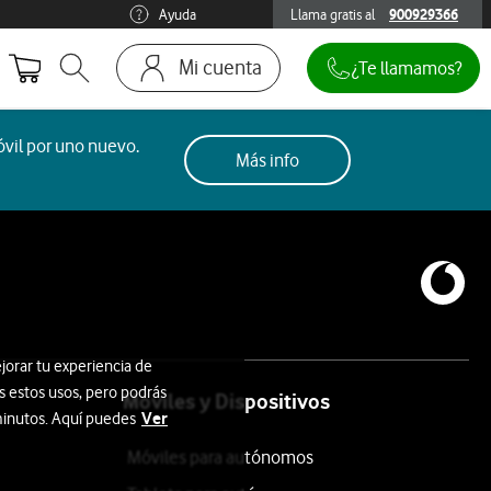
Ayuda
Llama gratis al
900929366
900929366
Mi cuenta
¿Te llamamos?
Abrir buscador. Abre en ventana modal
Ir a la pagina acceso clientes
vil por uno nuevo.
Más info
jorar tu experiencia de
s estos usos, pero podrás
Móviles y Dispositivos
Ver
 minutos. Aquí puedes
Móviles para autónomos