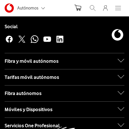
Menu nave
Ir a la pagina principal de vodafone.es
Menu navegación Segmento
Autónomos
Abrir buscador. Abr
Abre e
Pie de página de Vodafone
Inicio
Pymes
Enlaces a las redes sociales de Vodafone
Social
Dispositivos
Smartwatch
Grandes empresas
y AA.PP.
Samsung
Samsung
Particulares
Galaxy
Fibra y móvil autónomos
Watch8
Plateado
Tarifas móvil autónomos
40mm
Samsung
Fibra autónomos
Galaxy
Móviles y Dispositivos
Watch8
Servicios One Profesional
Plateado