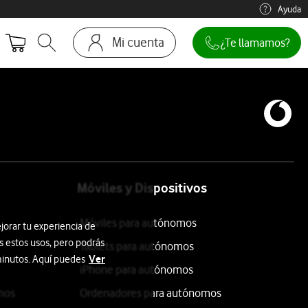
Ayuda
Mi cuenta
¿Te llamamos?
Abrir buscador. Abre en ventana modal
Ir a la pagina acceso clientes
Móviles y Dispositivos
Móviles para autónomos
jorar tu experiencia de
s estos usos, pero podrás
Tablets para autónomos
Ver
 minutos. Aquí puedes
iPhone para autónomos
mos
Ordenadores para autónomos