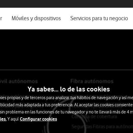
os, ayuda e idioma
rio
r
Móviles y dispositivos
Servicios para tu negocio
Catálogo de móviles
Servicios profesionales
Ordenadores
Por ser cliente
Ver todos
Blog Autónomos y Negocios
óvil autónomos
Fibra autónomos
Ya sabes... lo de las cookies
itados autónomos
Internet para autónomos
s propias y de terceros para analizar tus hábitos de navegación y así me
blicidad más adaptada a tus preferencia. Al aceptar las cookies consiente
ionales para negocios
Teléfono fijo autónomos
 sin problema en las funciones de tu navegador y no te llevará más de 4
Consulta de cobertura
ies.
Configurar cookies
Y aquí
Segundas Fibras para autóno