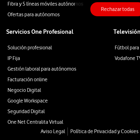
42mm
Fibra y 5 líneas móviles autónomos
Rechazar todas
Apple
Ofertas para autónomos
Servicios One Profesional
Televisió
Watch
Solución profesional
Fútbol para
Series
IP Fija
Vodafone T
Gestión laboral para autónomos
Facturación online
11
Negocio Digital
Google Workspace
con
Seguridad Digital
One Net Centralita Virtual
GPS
Aviso Legal
Política de Privacidad y Cookies