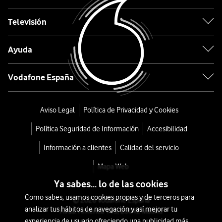
Apple
Watch
Televisión
SE
Ayuda
3
Vodafone España
con
GPS
Aviso Legal
Política de Privacidad y Cookies
y
Política Seguridad de Información
Accesibilidad
Cell
Información a clientes
Calidad del servicio
Medianoche
Mapa Web
44mm
Ya sabes... lo de las cookies
Como sabes, usamos cookies propias y de terceros para
© 2026 Vodafone España
desde
analizar tus hábitos de navegación y así mejorar tu
Avda. América 115, 28042 Madrid
324
experiencia de usuario ofreciendo una publicidad más