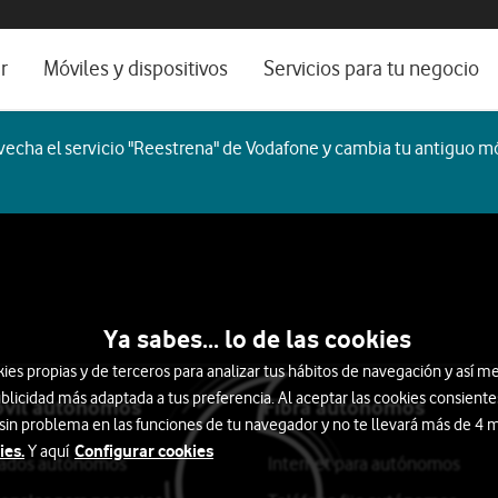
os, ayuda e idioma
rio
r
Móviles y dispositivos
Servicios para tu negocio
Catálogo de móviles
Servicios profesionales
echa el servicio "Reestrena" de Vodafone y cambia tu antiguo mó
Ordenadores
Por ser cliente
Ver todos
Blog Autónomos y Negocios
martTech
Auriculares
Smartwatch
Ordenadores
ocio
Ya sabes... lo de las cookies
s propias y de terceros para analizar tus hábitos de navegación y así me
blicidad más adaptada a tus preferencia. Al aceptar las cookies consiente
óvil autónomos
Fibra autónomos
 sin problema en las funciones de tu navegador y no te llevará más de 4
ies.
Configurar cookies
Y aquí
itados autónomos
Internet para autónomos