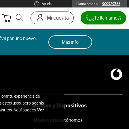
Ayuda
Llama gratis al
900929366
900929366
Mi cuenta
¿Te llamamos?
Abrir buscador. Abre en ventana modal
Ir a la pagina acceso clientes
vil por uno nuevo.
Más info
jorar tu experiencia de
s estos usos, pero podrás
Móviles y Dispositivos
Ver
 minutos. Aquí puedes
Móviles para autónomos