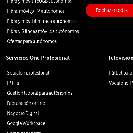
Fibra y móvil 160GB autónomos
Líneas adic
Rechazar todas
Fibra, móvil y TV autónomos
Roaming
Apple
Fibra y móvil ilimitada autónomos
Fibra y 5 líneas móviles autónomos
Samsung
Ofertas para autónomos
Xiaomi
Servicios One Profesional
Televisió
OPPO
Solución profesional
Fútbol para
Motorola
IP Fija
Vodafone T
Etiqueta
Gestión laboral para autónomos
Facturación online
Negocio Digital
Lo
Google Workspace
último