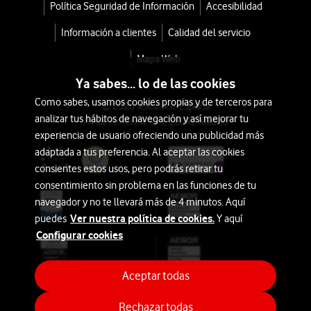
Política Seguridad de Información
Accesibilidad
Información a clientes
Calidad del servicio
Bajo:
Mapa Web
32GB
Ya sabes... lo de las cookies
o
menos
Como sabes, usamos cookies propias y de terceros para
© 2026 Vodafone España
analizar tus hábitos de navegación y así mejorar tu
Avda. América 115, 28042 Madrid
experiencia de usuario ofreciendo una publicidad más
Medio:
adaptada a tus preferencia. Al aceptar las cookies
64GB
consientes estos usos, pero podrás retirar tu
a
consentimiento sin problema en las funciones de tu
128GB
navegador y no te llevará más de 4 minutos. Aquí
Ver nuestra política de cookies.
puedes
Y aquí
Alto:
Configurar cookies
256GB
o
Aceptar todas
más
Rechazar todas