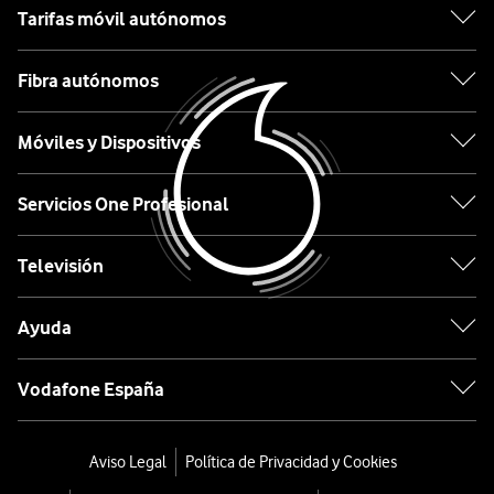
Tarifas móvil autónomos
HP
Fibra autónomos
Acer
Móviles y Dispositivos
ASUS
Servicios One Profesional
Etiqueta
Televisión
Lo
Ayuda
último
en
tecnología
Vodafone España
desde
0€
Aviso Legal
Política de Privacidad y Cookies
Almacenamiento