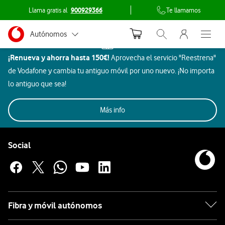
Llama gratis al
900929366
Te llamamos
Menu nave
Ir a la pagina principal de vodafone.es
Menu navegación Segmento
Autónomos
Inicio
Abrir buscador. Abr
Abre e
Dispositivos
¡Renueva y ahorra hasta 150€!
Aprovecha el servicio "Reestrena"
Pymes
Ordenadores
de Vodafone y cambia tu antiguo móvil por uno nuevo. ¡No importa
Samsung
Grandes empresas
lo antiguo que sea!
y AA.PP.
Imagen
Aires
SmartTec
Todos
Rebajas
Móviles
Beauty
y
Gaming
Más info
Acondicionados
y ocio
Particulares
sonido
Pie de página de Vodafone
Ordenadores
Enlaces a las redes sociales de Vodafone
Social
portátiles
Samsung
Fibra y móvil autónomos
Samsung