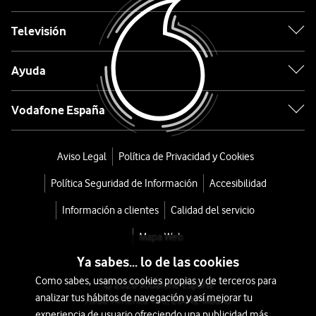
Negro
Televisión
desde
Ayuda
288
€
300€
Vodafone España
o
6
€/mes
x
Aviso Legal
Política de Privacidad y Cookies
36
Política Seguridad de Información
Accesibilidad
meses
+
Información a clientes
Calidad del servicio
Tarifa
Mapa Web
Móvil
Ya sabes... lo de las cookies
Como sabes, usamos cookies propias y de terceros para
© 2026 Vodafone España
analizar tus hábitos de navegación y así mejorar tu
Avda. América 115, 28042 Madrid
experiencia de usuario ofreciendo una publicidad más