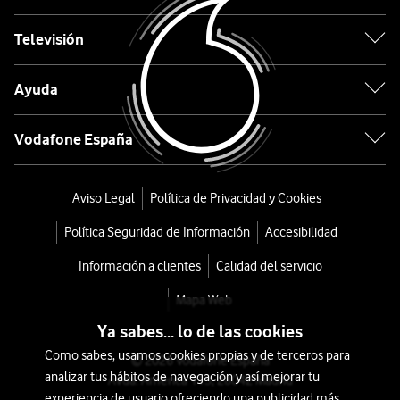
5G
Televisión
256GB
Negro
Ayuda
desde
Vodafone España
360
€
Aviso Legal
Política de Privacidad y Cookies
o
8
Política Seguridad de Información
Accesibilidad
€/mes
x
Información a clientes
Calidad del servicio
36
meses
Mapa Web
+
Ya sabes... lo de las cookies
Tarifa
Como sabes, usamos cookies propias y de terceros para
© 2026 Vodafone España
Móvil
analizar tus hábitos de navegación y así mejorar tu
Avda. América 115, 28042 Madrid
experiencia de usuario ofreciendo una publicidad más