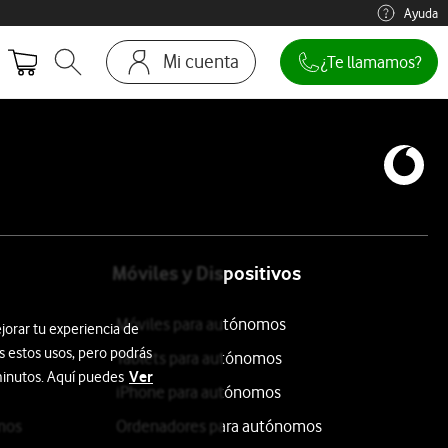
Ayuda
Mi cuenta
¿Te llamamos?
Abrir buscador. Abre en ventana modal
Ir a la pagina acceso clientes
Móviles y Dispositivos
Móviles para autónomos
jorar tu experiencia de
s estos usos, pero podrás
Tablets para autónomos
Ver
 minutos. Aquí puedes
iPhone para autónomos
mos
Ordenadores para autónomos