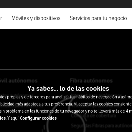
os, ayuda e idioma
rio
r
Móviles y dispositivos
Servicios para tu negocio
Catálogo de móviles
Servicios profesionales
Ordenadores
Por ser cliente
Ver todos
Blog Autónomos y Negocios
óvil autónomos
Fibra autónomos
Ya sabes... lo de las cookies
itados autónomos
Internet para autónomos
s propias y de terceros para analizar tus hábitos de navegación y así me
blicidad más adaptada a tus preferencia. Al aceptar las cookies consiente
ionales para negocios
Teléfono fijo autónomos
 sin problema en las funciones de tu navegador y no te llevará más de 4
Consulta de cobertura
ies.
Configurar cookies
Y aquí
Segundas Fibras para autóno