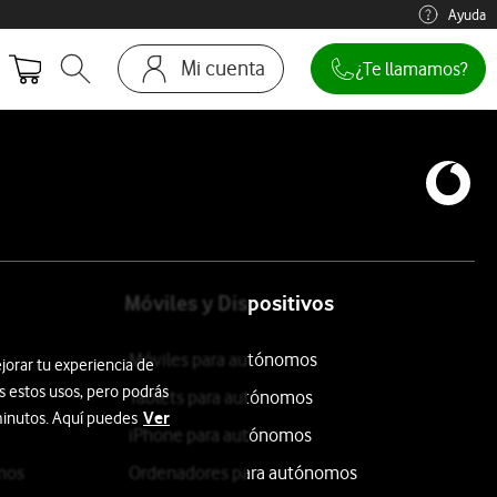
Ayuda
Mi cuenta
¿Te llamamos?
Abrir buscador. Abre en ventana modal
Ir a la pagina acceso clientes
Móviles y Dispositivos
Móviles para autónomos
jorar tu experiencia de
s estos usos, pero podrás
Tablets para autónomos
Ver
 minutos. Aquí puedes
iPhone para autónomos
mos
Ordenadores para autónomos