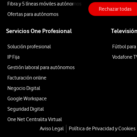
600
Fibra y 5 líneas móviles autónomos
Rechazar todas
Ofertas para autónomos
Lite
Servicios One Profesional
Televisió
5G
Solución profesional
Fútbol para
IP Fija
Vodafone T
Gestión laboral para autónomos
256GB
Facturación online
Negocio Digital
Negro
Google Workspace
Seguridad Digital
desde
One Net Centralita Virtual
324
Aviso Legal
Política de Privacidad y Cookies
€
449€