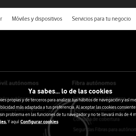
os, ayuda e idioma
rio
r
Móviles y dispositivos
Servicios para tu negocio
Catálogo de móviles
Servicios profesionales
Ordenadores
Por ser cliente
Ver todos
Blog Autónomos y Negocios
óvil autónomos
Fibra autónomos
Ya sabes... lo de las cookies
itados autónomos
Internet para autónomos
s propias y de terceros para analizar tus hábitos de navegación y así me
blicidad más adaptada a tus preferencia. Al aceptar las cookies consiente
ionales para negocios
Teléfono fijo autónomos
 sin problema en las funciones de tu navegador y no te llevará más de 4
Consulta de cobertura
ies.
Configurar cookies
Y aquí
Segundas Fibras para autóno