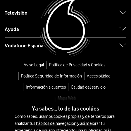
Negro
Televisión
desde
Ayuda
216
€
Vodafone España
o
5
€/mes
x
Aviso Legal
Política de Privacidad y Cookies
36
Política Seguridad de Información
Accesibilidad
meses
+
Información a clientes
Calidad del servicio
Tarifa
Mapa Web
Móvil
Ya sabes... lo de las cookies
Como sabes, usamos cookies propias y de terceros para
© 2026 Vodafone España
analizar tus hábitos de navegación y así mejorar tu
Avda. América 115, 28042 Madrid
experiencia de usuario ofreciendo una publicidad más