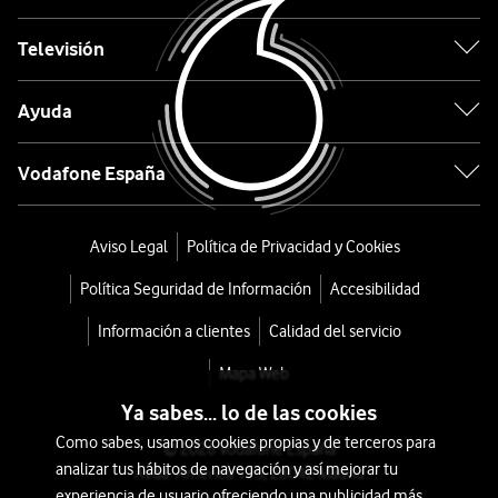
21,6
€
Televisión
o
0,6
Ayuda
€/mes
x
36
Vodafone España
meses
+
Tarifa
Aviso Legal
Política de Privacidad y Cookies
Móvil
Política Seguridad de Información
Accesibilidad
Información a clientes
Calidad del servicio
Mapa Web
Ya sabes... lo de las cookies
Como sabes, usamos cookies propias y de terceros para
© 2026 Vodafone España
analizar tus hábitos de navegación y así mejorar tu
Avda. América 115, 28042 Madrid
experiencia de usuario ofreciendo una publicidad más