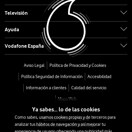
Aspiradora
Televisión
sin
cable
Ayuda
PowerPro
Vodafone España
IZ380EU
Especial
Aviso Legal
Política de Privacidad y Cookies
Mascotas
Política Seguridad de Información
Accesibilidad
Información a clientes
Calidad del servicio
desde
252
Mapa Web
€
280€
Ya sabes... lo de las cookies
o
Como sabes, usamos cookies propias y de terceros para
© 2026 Vodafone España
5
analizar tus hábitos de navegación y así mejorar tu
Avda. América 115, 28042 Madrid
€/mes
x
experiencia de usuario ofreciendo una publicidad más