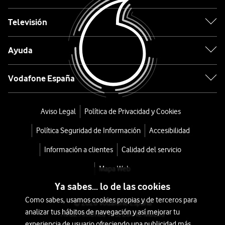
Barril
Televisión
5LVB450E10
Ayuda
desde
158,4
Vodafone España
€
159€
o
3
Aviso Legal
Política de Privacidad y Cookies
€/mes
x
Política Seguridad de Información
Accesibilidad
36
meses
Información a clientes
Calidad del servicio
+
Mapa Web
Tarifa
Ya sabes... lo de las cookies
Móvil
Como sabes, usamos cookies propias y de terceros para
© 2026 Vodafone España
analizar tus hábitos de navegación y así mejorar tu
Avda. América 115, 28042 Madrid
experiencia de usuario ofreciendo una publicidad más