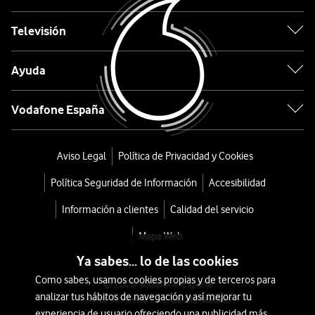
PISA
Televisión
EA81P070
Ayuda
desde
396
Vodafone España
€
469€
o
8
Aviso Legal
Política de Privacidad y Cookies
€/mes
x
Política Seguridad de Información
Accesibilidad
36
meses
Información a clientes
Calidad del servicio
+
Mapa Web
Tarifa
Ya sabes... lo de las cookies
Móvil
Como sabes, usamos cookies propias y de terceros para
© 2026 Vodafone España
analizar tus hábitos de navegación y así mejorar tu
Avda. América 115, 28042 Madrid
experiencia de usuario ofreciendo una publicidad más