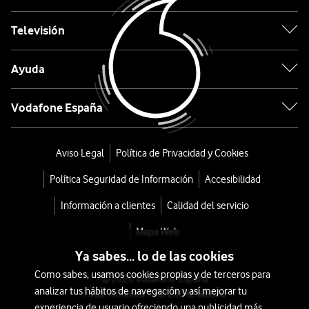
Televisión
desde
180
€
219€
Ayuda
o
4
Vodafone España
€/mes
x
36
Aviso Legal
Política de Privacidad y Cookies
meses
+
Política Seguridad de Información
Accesibilidad
Tarifa
Información a clientes
Calidad del servicio
Móvil
Mapa Web
Ya sabes... lo de las cookies
Como sabes, usamos cookies propias y de terceros para
© 2026 Vodafone España
analizar tus hábitos de navegación y así mejorar tu
Avda. América 115, 28042 Madrid
experiencia de usuario ofreciendo una publicidad más