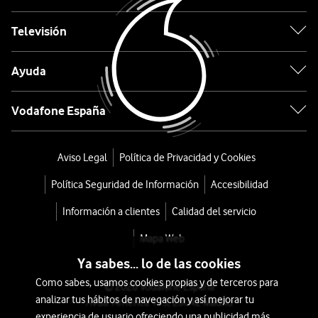
de
Televisión
pelo
Ayuda
Chronos
Max
Vodafone España
Styler
Aviso Legal
Política de Privacidad y Cookies
desde
Política Seguridad de Información
Accesibilidad
324
€
369€
Información a clientes
Calidad del servicio
o
Mapa Web
7
Ya sabes... lo de las cookies
€/mes
x
Como sabes, usamos cookies propias y de terceros para
36
© 2026 Vodafone España
analizar tus hábitos de navegación y así mejorar tu
Avda. América 115, 28042 Madrid
meses
experiencia de usuario ofreciendo una publicidad más