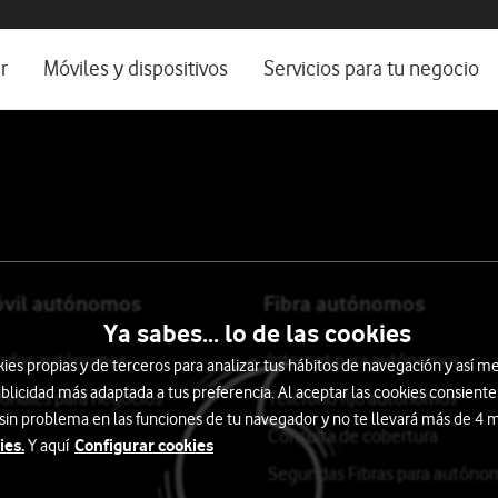
os, ayuda e idioma
rio
r
Móviles y dispositivos
Servicios para tu negocio
Catálogo de móviles
Servicios profesionales
Ordenadores
Por ser cliente
Ver todos
Blog Autónomos y Negocios
óvil autónomos
Fibra autónomos
Ya sabes... lo de las cookies
itados autónomos
Internet para autónomos
s propias y de terceros para analizar tus hábitos de navegación y así me
blicidad más adaptada a tus preferencia. Al aceptar las cookies consiente
ionales para negocios
Teléfono fijo autónomos
 sin problema en las funciones de tu navegador y no te llevará más de 4
Consulta de cobertura
ies.
Configurar cookies
Y aquí
Segundas Fibras para autóno