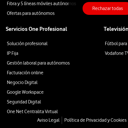
Fibra y 5 líneas móviles autónomos
Rechazar todas
Impresora
Ofertas para autónomos
Servicios One Profesional
Televisió
multifunción
Solución profesional
Fútbol para
Expression
IP Fija
Vodafone T
Gestión laboral para autónomos
XP-
Facturación online
Negocio Digital
4200
Google Workspace
Seguridad Digital
One Net Centralita Virtual
desde
Aviso Legal
Política de Privacidad y Cookies
72