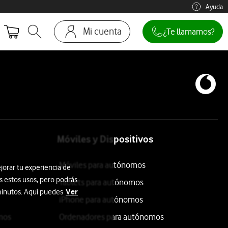
Ayuda
Mi cuenta
¿Te llamamos?
Abrir buscador. Abre en ventana modal
Ir a la pagina acceso clientes
Móviles y Dispositivos
Móviles para autónomos
jorar tu experiencia de
s estos usos, pero podrás
Tablets para autónomos
Ver
 minutos. Aquí puedes
iPhone para autónomos
mos
Ordenadores para autónomos