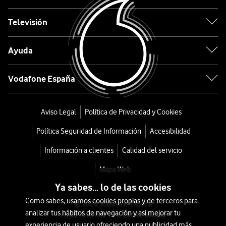
Long
Televisión
Origin
Ayuda
desde
410,4
Vodafone España
€
449€
o
9
Aviso Legal
Política de Privacidad y Cookies
€/mes
x
Política Seguridad de Información
Accesibilidad
36
meses
Información a clientes
Calidad del servicio
+
Mapa Web
Tarifa
Ya sabes... lo de las cookies
Móvil
Como sabes, usamos cookies propias y de terceros para
© 2026 Vodafone España
analizar tus hábitos de navegación y así mejorar tu
Avda. América 115, 28042 Madrid
experiencia de usuario ofreciendo una publicidad más