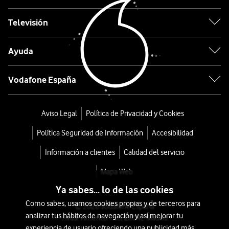
144
€
149€
Televisión
o
3
Ayuda
€/mes
x
36
Vodafone España
meses
+
Tarifa
Aviso Legal
Política de Privacidad y Cookies
Móvil
Política Seguridad de Información
Accesibilidad
Información a clientes
Calidad del servicio
Mapa Web
Ya sabes... lo de las cookies
Como sabes, usamos cookies propias y de terceros para
© 2026 Vodafone España
analizar tus hábitos de navegación y así mejorar tu
Avda. América 115, 28042 Madrid
experiencia de usuario ofreciendo una publicidad más