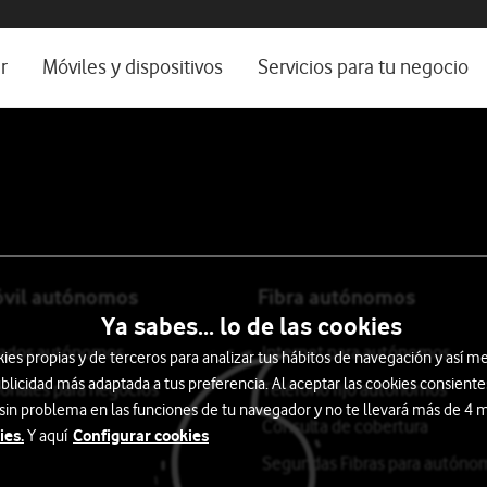
os, ayuda e idioma
rio
r
Móviles y dispositivos
Servicios para tu negocio
Catálogo de móviles
Servicios profesionales
Ordenadores
Por ser cliente
Ver todos
Blog Autónomos y Negocios
óvil autónomos
Fibra autónomos
Ya sabes... lo de las cookies
itados autónomos
Internet para autónomos
s propias y de terceros para analizar tus hábitos de navegación y así me
blicidad más adaptada a tus preferencia. Al aceptar las cookies consiente
ionales para negocios
Teléfono fijo autónomos
 sin problema en las funciones de tu navegador y no te llevará más de 4
Consulta de cobertura
ies.
Configurar cookies
Y aquí
Segundas Fibras para autóno