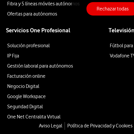
Fibra y 5 líneas móviles autónomos
Rechazar todas
Aire
Ofertas para autónomos
Servicios One Profesional
Televisió
Acondicionado
Solución profesional
Fútbol para
Portátil
IP Fija
Vodafone T
Gestión laboral para autónomos
07PWIND10-
Facturación online
Negocio Digital
C
Google Workspace
Seguridad Digital
One Net Centralita Virtual
desde
Aviso Legal
Política de Privacidad y Cookies
252