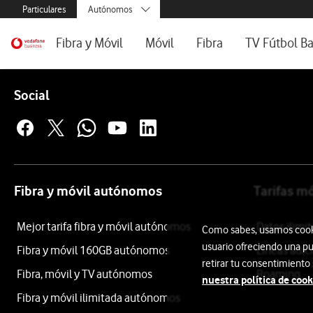
Menús secundarios. Enlace a particulares, empresas y autónom
Particulares
Autónomos
Menus de segmentación para empresas y autónomos
Menu navegación principal. Para dispositivos de escrito
Pymes
Ir a la pagina principal de vodafone.es
Fibra y Móvil
Móvil
Fibra
TV Fútbol Ba
Grandes empresas
y AA.PP.
Pie de página de Vodafone
Inicio
Tarifas Fibra y Móvil
Tarifas de Móvil
Tarifas de Fibra óptica
Enlaces a las redes sociales de Vodafone
Social
Dispositivos
Configura tu tarifa
Líneas adicionales
Cobertura de Fibra
Hogar
inteligente
Mi Negocio Pro
Teléfono fijo
Dreame
Televisión
Segundas Fibras
Dreame
Aire
Fibra y móvil autónomos
Tarifas m
Acondicionado
Portátil
Mejor tarifa fibra y móvil autónomos
Datos ilim
Como sabes, usamos cookie
07PWIND10-
usuario ofreciendo una pu
Fibra y móvil 160GB autónomos
Líneas adic
C
retirar tu consentimiento
Fibra, móvil y TV autónomos
Roaming
nuestra política de cook
Dreame
Fibra y móvil ilimitada autónomos