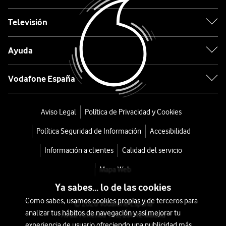
Superautomática
Televisión
Magnífica
Ayuda
S
Smart
Vodafone España
ECAM250.33
Aviso Legal
Política de Privacidad y Cookies
desde
Política Seguridad de Información
Accesibilidad
468
€
Información a clientes
Calidad del servicio
o
Mapa Web
10
Ya sabes... lo de las cookies
€/mes
x
Como sabes, usamos cookies propias y de terceros para
36
© 2026 Vodafone España
analizar tus hábitos de navegación y así mejorar tu
Avda. América 115, 28042 Madrid
meses
experiencia de usuario ofreciendo una publicidad más