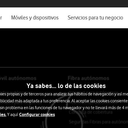
os, ayuda e idioma
rio
r
Móviles y dispositivos
Servicios para tu negocio
Catálogo de móviles
Servicios profesionales
Ordenadores
Por ser cliente
Ver todos
Blog Autónomos y Negocios
óvil autónomos
Fibra autónomos
Ya sabes... lo de las cookies
itados autónomos
Internet para autónomos
s propias y de terceros para analizar tus hábitos de navegación y así me
blicidad más adaptada a tus preferencia. Al aceptar las cookies consiente
ionales para negocios
Teléfono fijo autónomos
 sin problema en las funciones de tu navegador y no te llevará más de 4
Consulta de cobertura
ies.
Configurar cookies
Y aquí
Segundas Fibras para autóno