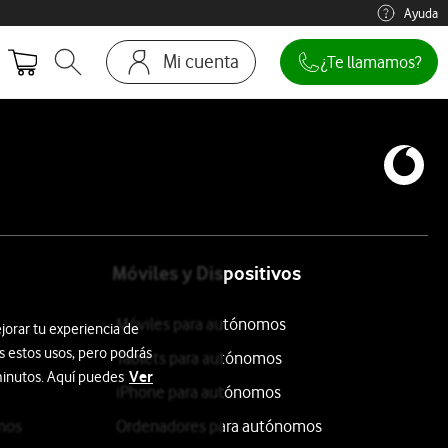
Ayuda
Mi cuenta
¿Te llamamos?
Abrir buscador. Abre en ventana modal
Ir a la pagina acceso clientes
Móviles y Dispositivos
Móviles para autónomos
jorar tu experiencia de
s estos usos, pero podrás
Tablets para autónomos
Ver
 minutos. Aquí puedes
iPhone para autónomos
mos
Ordenadores para autónomos