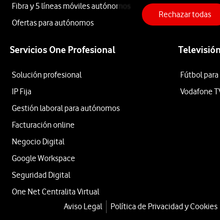
Fibra y 5 líneas móviles autónomos
DeLonghi
Rechazar todas
Ofertas para autónomos
Cafetera
Servicios One Profesional
Televisió
Solución profesional
Fútbol para
Cápsulas
IP Fija
Vodafone T
Gestión laboral para autónomos
Vertuo
Facturación online
Negocio Digital
Pop
Google Workspace
Seguridad Digital
EN90V
One Net Centralita Virtual
Aviso Legal
Política de Privacidad y Cookies