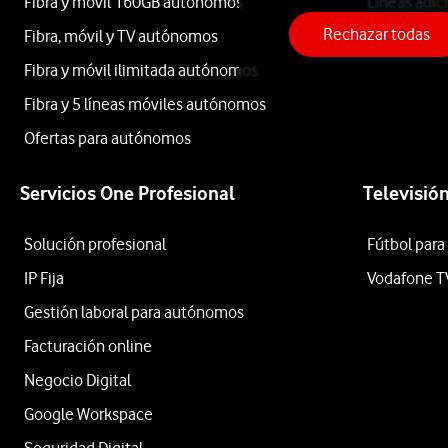
Fibra y móvil 160GB autónomos
Líneas adic
Rechazar todas
Fibra, móvil y TV autónomos
Roaming
Nintendo
Fibra y móvil ilimitada autónomos
Fibra y 5 líneas móviles autónomos
Sony
Ofertas para autónomos
Marcas
Servicios One Profesional
Televisió
Solución profesional
Fútbol para
Nintendo
IP Fija
Vodafone T
Sony
Gestión laboral para autónomos
Ordenar
Facturación online
por:
Negocio Digital
Google Workspace