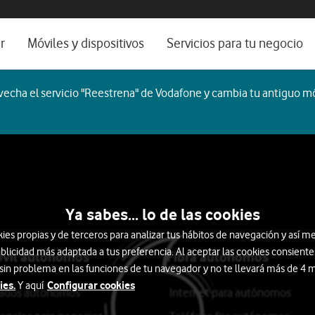
os, ayuda e idioma
rio
r
Móviles y dispositivos
Servicios para tu negocio
Catálogo de móviles
Servicios profesionales
echa el servicio "Reestrena" de Vodafone y cambia tu antiguo mó
Ordenadores
Por ser cliente
Ver todos
Blog Autónomos y Negocios
martTech
Auriculares
Smartwatch
Ordenadores
ocio
Ya sabes... lo de las cookies
s propias y de terceros para analizar tus hábitos de navegación y así me
blicidad más adaptada a tus preferencia. Al aceptar las cookies consiente
óvil autónomos
Fibra autónomos
 sin problema en las funciones de tu navegador y no te llevará más de 4
ies.
Configurar cookies
Y aquí
itados autónomos
Internet para autónomos