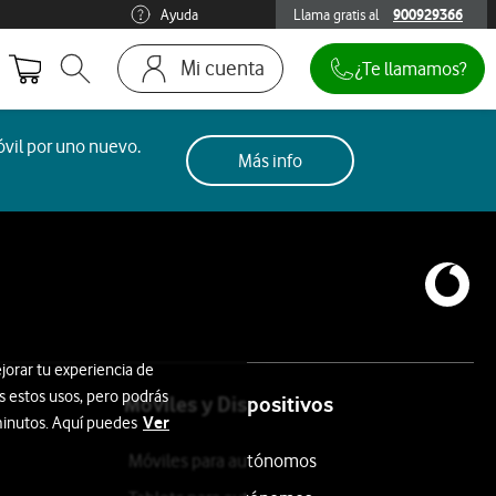
Ayuda
Llama gratis al
900929366
900929366
Mi cuenta
¿Te llamamos?
Abrir buscador. Abre en ventana modal
Ir a la pagina acceso clientes
vil por uno nuevo.
Más info
jorar tu experiencia de
s estos usos, pero podrás
Móviles y Dispositivos
Ver
 minutos. Aquí puedes
Móviles para autónomos