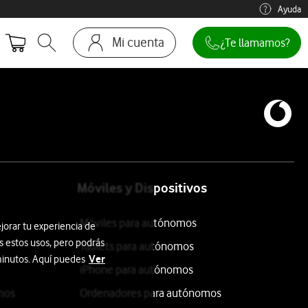
Ayuda
Mi cuenta
¿Te llamamos?
Abrir buscador. Abre en ventana modal
Ir a la pagina acceso clientes
Móviles y Dispositivos
Móviles para autónomos
jorar tu experiencia de
s estos usos, pero podrás
Tablets para autónomos
Ver
 minutos. Aquí puedes
iPhone para autónomos
mos
Ordenadores para autónomos