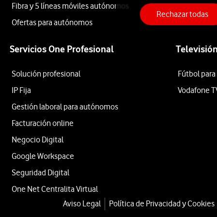
Fibra y 5 líneas móviles autónomos
Amazon
Rechazar todas
Ofertas para autónomos
Echo
Servicios One Profesional
Televisió
Solución profesional
Fútbol para
Dot
IP Fija
Vodafone T
Gestión laboral para autónomos
Max
Facturación online
Negocio Digital
Morado
Google Workspace
Seguridad Digital
con
One Net Centralita Virtual
Aviso Legal
Política de Privacidad y Cookies