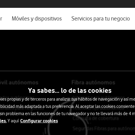
os, ayuda e idioma
rio
r
Móviles y dispositivos
Servicios para tu negocio
Catálogo de móviles
Servicios profesionales
Ordenadores
Por ser cliente
Ver todos
Blog Autónomos y Negocios
óvil autónomos
Fibra autónomos
Ya sabes... lo de las cookies
itados autónomos
Internet para autónomos
s propias y de terceros para analizar tus hábitos de navegación y así me
blicidad más adaptada a tus preferencia. Al aceptar las cookies consiente
ionales para negocios
Teléfono fijo autónomos
 sin problema en las funciones de tu navegador y no te llevará más de 4
Consulta de cobertura
ies.
Configurar cookies
Y aquí
Segundas Fibras para autóno